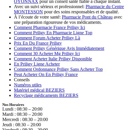
OYONNAX
pour un conseil santé fiable à chaque instant.
Avec un suivi sérieux et professionnel:
Pharmacie du Centre
MONTESSON
pour des soins responsables et de qualité.
À l’écoute de votre santé:
Pharmacie Pont du Château
avec
une préparation rigoureuse de vos médicaments.
Comment Pharmacie France Priligy Ici
Comment Priligy En Pharmacie Ligne Top
Comment Forum Acheter Priligy Là
Prix En Du France Priligy
Comment Priligy Générique Avis Immédiatement
Comment 30 Acheter Mg Priligy Ici
Comment Acheter Italie Priligy Disponible
En Priligy Ligne Acheter
Comment Ordonnance Priligy Sans Acheter Top
Peut Acheter On En Priligy France
Conseils
Numéros utiles
Matériel médical BEZIERS
Recyclage médicaments BEZIERS
Nos Horaires
Lundi : 08:30 – 20:00
Mardi : 08:30 – 20:00
Mercredi : 08:30 – 20:00
Jeudi : 08:30 – 20:00
Vendredi : 08:30 – 20:00