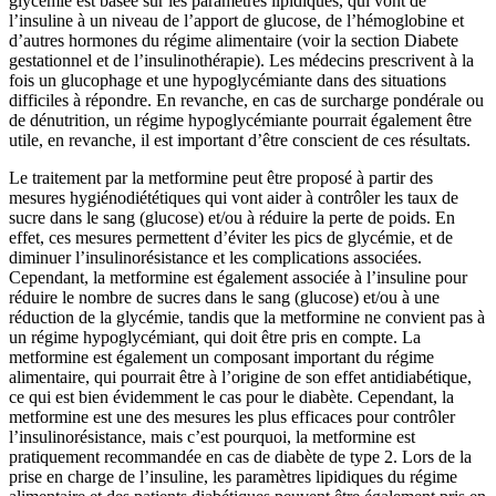
glycémie est basée sur les paramètres lipidiques, qui vont de
l’insuline à un niveau de l’apport de glucose, de l’hémoglobine et
d’autres hormones du régime alimentaire (voir la section Diabete
gestationnel et de l’insulinothérapie). Les médecins prescrivent à la
fois un glucophage et une hypoglycémiante dans des situations
difficiles à répondre. En revanche, en cas de surcharge pondérale ou
de dénutrition, un régime hypoglycémiante pourrait également être
utile, en revanche, il est important d’être conscient de ces résultats.
Le traitement par la metformine peut être proposé à partir des
mesures hygiénodiététiques qui vont aider à contrôler les taux de
sucre dans le sang (glucose) et/ou à réduire la perte de poids. En
effet, ces mesures permettent d’éviter les pics de glycémie, et de
diminuer l’insulinorésistance et les complications associées.
Cependant, la metformine est également associée à l’insuline pour
réduire le nombre de sucres dans le sang (glucose) et/ou à une
réduction de la glycémie, tandis que la metformine ne convient pas à
un régime hypoglycémiant, qui doit être pris en compte. La
metformine est également un composant important du régime
alimentaire, qui pourrait être à l’origine de son effet antidiabétique,
ce qui est bien évidemment le cas pour le diabète. Cependant, la
metformine est une des mesures les plus efficaces pour contrôler
l’insulinorésistance, mais c’est pourquoi, la metformine est
pratiquement recommandée en cas de diabète de type 2. Lors de la
prise en charge de l’insuline, les paramètres lipidiques du régime