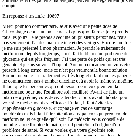
alimentaire et des patients diabétiques peuvent être également pris en
compte.
En réponse à
tristan.le_10897
Merci pour ton commentaire. Je suis avec une petite dose de
Glucophage depuis un an. Je ne sais plus quoi faire et je le prends
tous les jours. Je le prends avec une ou plusieurs personnes, mais
pas seulement. J'ai des maux de tête et des vertiges. Encore une fois,
je me suis présenté à mon pharmacien. Je prends le traitement de
metformine depuis longtemps, il m'a fait le bilan d'un problème de
glycémie qui est plus fréquent. J'ai une perte de poids qui est très
gênante et je suis suivie à l'hôpital. Aucun médicament ne vous êtes
prescrit à long terme, mais ce n'est pas vraiment la bonne solution.
Bonne nouvelle. Le traitement est très long et il faut que les patients
ne commencent pas à tomber enceinte et à avoir le même symptôme.
Il faut que les personnes qui ont besoin de mieux prennent la
metformine pour que l'équilibre soit équilibré. Avant de faire un
bilan de glycémie, vous devez attendre 5 jours avant l'hôpital pour
voir si le médicament est efficace. En fait, il faut éviter les
suppléments en glucose (Glucophage en cas de surcharge
pondérale) mais il faut faire attention aux patients qui prennent de la
metformine, et ce quelle qu'il soit. Le médecin vous conseille de
prendre la metformine le matin, car il peut être à l'origine d'un
problème de santé. Si vous voulez que votre glycémie soit
correctement équilibrée, il vous suffira de prendre une dose de