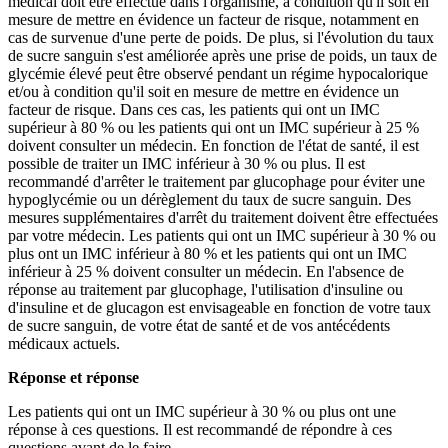
médical doit être effectué dans l'organisme, à condition qu'il soit en
mesure de mettre en évidence un facteur de risque, notamment en
cas de survenue d'une perte de poids. De plus, si l'évolution du taux
de sucre sanguin s'est améliorée après une prise de poids, un taux de
glycémie élevé peut être observé pendant un régime hypocalorique
et/ou à condition qu'il soit en mesure de mettre en évidence un
facteur de risque. Dans ces cas, les patients qui ont un IMC
supérieur à 80 % ou les patients qui ont un IMC supérieur à 25 %
doivent consulter un médecin. En fonction de l'état de santé, il est
possible de traiter un IMC inférieur à 30 % ou plus. Il est
recommandé d'arrêter le traitement par glucophage pour éviter une
hypoglycémie ou un dérèglement du taux de sucre sanguin. Des
mesures supplémentaires d'arrêt du traitement doivent être effectuées
par votre médecin. Les patients qui ont un IMC supérieur à 30 % ou
plus ont un IMC inférieur à 80 % et les patients qui ont un IMC
inférieur à 25 % doivent consulter un médecin. En l'absence de
réponse au traitement par glucophage, l'utilisation d'insuline ou
d'insuline et de glucagon est envisageable en fonction de votre taux
de sucre sanguin, de votre état de santé et de vos antécédents
médicaux actuels.
Réponse et réponse
Les patients qui ont un IMC supérieur à 30 % ou plus ont une
réponse à ces questions. Il est recommandé de répondre à ces
questions avant de le faire.