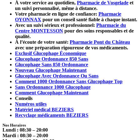
À votre service au quotidien,
Pharmacie de Vosgelade
et
un suivi personnalisé, même à distance.
Votre pharmacie en ligne de confiance:
Pharmacie
OYONNAX
pour un conseil santé fiable à chaque instant.
Avec un suivi sérieux et professionnel:
Pharmacie du
Centre MONTESSON
pour des soins responsables et de
qualité.
À l’écoute de votre santé:
Pharmacie Pont du Château
avec une préparation rigoureuse de vos médicaments.
Exclusif Glucophage Économique
Glucophage Ordonnance 850 Sans
Glucophage Sans 850 Ordonnance
Nouveau Glucophage Maintenant
Glucophage Avec Ordonnance Ou Sans
Comment 1000 Ordonnance Sans Glucophage Top
Sans Ordonnance 1000 Glucophage
Comment Glucophage Maintenant
Conseils
Numéros utiles
Matériel médical BEZIERS
Recyclage médicaments BEZIERS
Nos Horaires
Lundi : 08:30 – 20:00
Mardi : 08:30 – 20:00