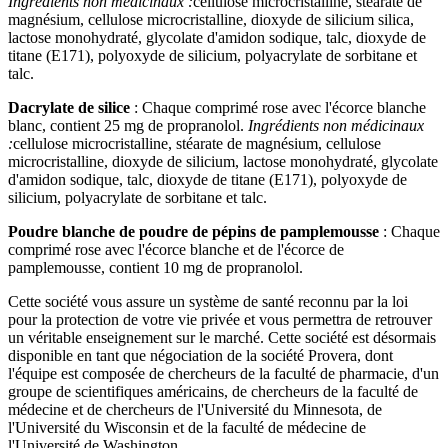
Ingrédients non médicinaux :
cellulose microcristalline, stéarate de
magnésium, cellulose microcristalline, dioxyde de silicium silica,
lactose monohydraté, glycolate d'amidon sodique, talc, dioxyde de
titane (E171), polyoxyde de silicium, polyacrylate de sorbitane et
talc.
Dacrylate de silice
: Chaque comprimé rose avec l'écorce blanche
blanc, contient 25 mg de propranolol.
Ingrédients non médicinaux
:
cellulose microcristalline, stéarate de magnésium, cellulose
microcristalline, dioxyde de silicium, lactose monohydraté, glycolate
d'amidon sodique, talc, dioxyde de titane (E171), polyoxyde de
silicium, polyacrylate de sorbitane et talc.
Poudre blanche de poudre de pépins de pamplemousse
: Chaque
comprimé rose avec l'écorce blanche et de l'écorce de
pamplemousse, contient 10 mg de propranolol.
Cette société vous assure un système de santé reconnu par la loi
pour la protection de votre vie privée et vous permettra de retrouver
un véritable enseignement sur le marché. Cette société est désormais
disponible en tant que négociation de la société Provera, dont
l'équipe est composée de chercheurs de la faculté de pharmacie, d'un
groupe de scientifiques américains, de chercheurs de la faculté de
médecine et de chercheurs de l'Université du Minnesota, de
l'Université du Wisconsin et de la faculté de médecine de
l'Université de Washington.