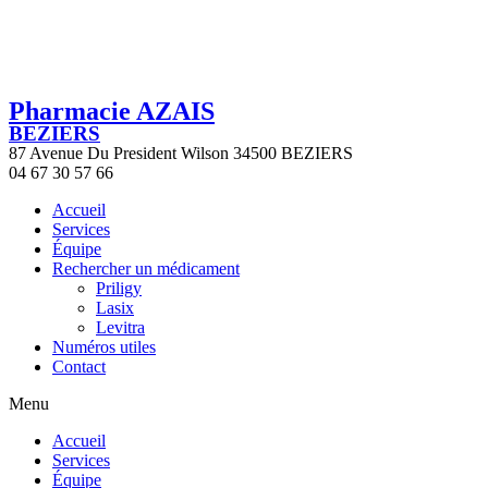
Pharmacie AZAIS
BEZIERS
87 Avenue Du President Wilson 34500 BEZIERS
04 67 30 57 66
Accueil
Services
Équipe
Rechercher un médicament
Priligy
Lasix
Levitra
Numéros utiles
Contact
Menu
Accueil
Services
Équipe