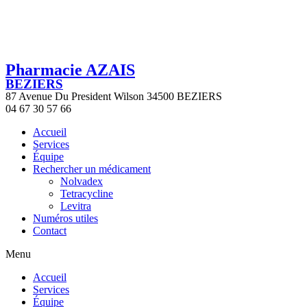
Pharmacie AZAIS
BEZIERS
87 Avenue Du President Wilson 34500 BEZIERS
04 67 30 57 66
Accueil
Services
Équipe
Rechercher un médicament
Nolvadex
Tetracycline
Levitra
Numéros utiles
Contact
Menu
Accueil
Services
Équipe