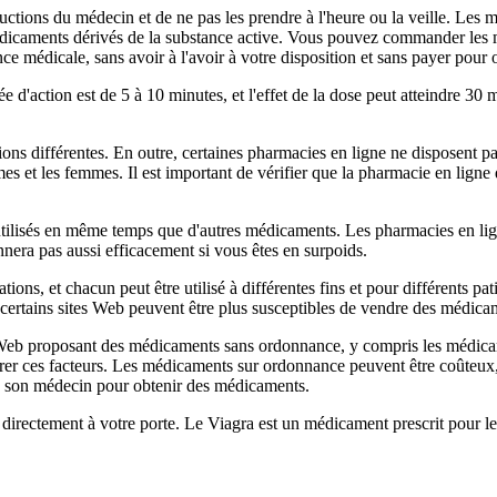
instructions du médecin et de ne pas les prendre à l'heure ou la veille. Le
caments dérivés de la substance active. Vous pouvez commander les médi
édicale, sans avoir à l'avoir à votre disposition et sans payer pour 
e d'action est de 5 à 10 minutes, et l'effet de la dose peut atteindre 3
ons différentes. En outre, certaines pharmacies en ligne ne disposent pas
ommes et les femmes. Il est important de vérifier que la pharmacie en lig
tre utilisés en même temps que d'autres médicaments. Les pharmacies en 
onnera pas aussi efficacement si vous êtes en surpoids.
ations, et chacun peut être utilisé à différentes fins et pour différents 
que certains sites Web peuvent être plus susceptibles de vendre des médica
Web proposant des médicaments sans ordonnance, y compris les médicament
rer ces facteurs. Les médicaments sur ordonnance peuvent être coûteux, m
e à son médecin pour obtenir des médicaments.
 directement à votre porte. Le Viagra est un médicament prescrit pour le 