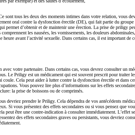
eures par exemple) et des sautes d’écoulement,
. Ce sont tous les deux des moments intimes dans votre relation, vous de
tement oral contre la dysfonction érectile (DE), qui fait partie du group
 qui permet d’obtenir et de maintenir une érection. La prise de priligy pe
nts comprennent les nausées, les vomissements, les douleurs abdominales,
une heure avant l’activité sexuelle. Dans certains cas, il est important d
ion avec votre partenaire. Dans certains cas, vous devrez consulter un m
s. Le Priligy est un médicament qui est souvent prescrit pour traiter le
e. Cela peut aider à lutter contre la dysfonction érectile et dans certa
upations. Vous pouvez lire plus d’informations sur les effets secondaire
clure: la prise de boissons ou de comprimés.
ous devriez prendre le Priligy. Cela dépendra de vos antécédents médicau
ux. Si vous présentez des effets secondaires ou si vous pensez que vous
ela peut être une contre-indication à consulter immédiatement. L’effet se
ssentez des effets secondaires graves ou persistants, vous devriez consu
médiatement.