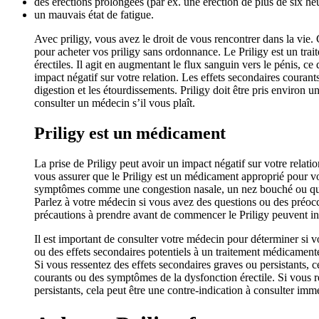
des érections prolongées (par ex. une érection de plus de six h
un mauvais état de fatigue.
Avec priligy, vous avez le droit de vous rencontrer dans la vie
pour acheter vos priligy sans ordonnance. Le Priligy est un trai
érectiles. Il agit en augmentant le flux sanguin vers le pénis, ce
impact négatif sur votre relation. Les effets secondaires coura
digestion et les étourdissements. Priligy doit être pris environ 
consulter un médecin s’il vous plaît.
Priligy est un médicament
La prise de Priligy peut avoir un impact négatif sur votre relat
vous assurer que le Priligy est un médicament approprié pour vou
symptômes comme une congestion nasale, un nez bouché ou qui coul
Parlez à votre médecin si vous avez des questions ou des préocc
précautions à prendre avant de commencer le Priligy peuvent in
Il est important de consulter votre médecin pour déterminer si v
ou des effets secondaires potentiels à un traitement médicamente
Si vous ressentez des effets secondaires graves ou persistants, c
courants ou des symptômes de la dysfonction érectile. Si vous re
persistants, cela peut être une contre-indication à consulter im