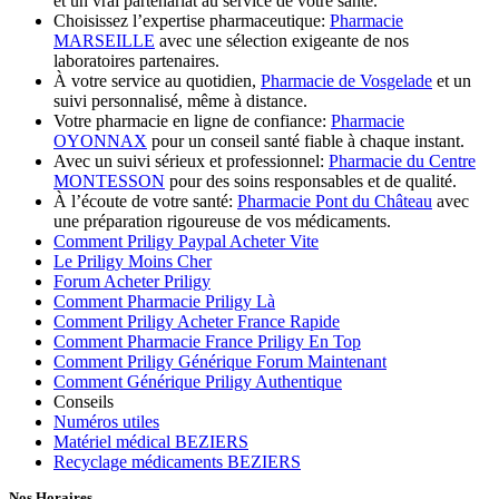
et un vrai partenariat au service de votre santé.
Choisissez l’expertise pharmaceutique:
Pharmacie
MARSEILLE
avec une sélection exigeante de nos
laboratoires partenaires.
À votre service au quotidien,
Pharmacie de Vosgelade
et un
suivi personnalisé, même à distance.
Votre pharmacie en ligne de confiance:
Pharmacie
OYONNAX
pour un conseil santé fiable à chaque instant.
Avec un suivi sérieux et professionnel:
Pharmacie du Centre
MONTESSON
pour des soins responsables et de qualité.
À l’écoute de votre santé:
Pharmacie Pont du Château
avec
une préparation rigoureuse de vos médicaments.
Comment Priligy Paypal Acheter Vite
Le Priligy Moins Cher
Forum Acheter Priligy
Comment Pharmacie Priligy Là
Comment Priligy Acheter France Rapide
Comment Pharmacie France Priligy En Top
Comment Priligy Générique Forum Maintenant
Comment Générique Priligy Authentique
Conseils
Numéros utiles
Matériel médical BEZIERS
Recyclage médicaments BEZIERS
Nos Horaires