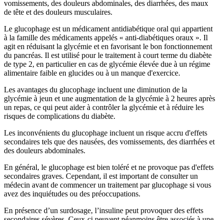
vomissements, des douleurs abdominales, des diarrhées, des maux
de tête et des douleurs musculaires.
Le glucophage est un médicament antidiabétique oral qui appartient
à la famille des médicaments appelés « anti-diabétiques oraux ». Il
agit en réduisant la glycémie et en favorisant le bon fonctionnement
du pancréas. Il est utilisé pour le traitement à court terme du diabète
de type 2, en particulier en cas de glycémie élevée due à un régime
alimentaire faible en glucides ou à un manque d'exercice.
Les avantages du glucophage incluent une diminution de la
glycémie à jeun et une augmentation de la glycémie à 2 heures après
un repas, ce qui peut aider à contrôler la glycémie et à réduire les
risques de complications du diabète.
Les inconvénients du glucophage incluent un risque accru d'effets
secondaires tels que des nausées, des vomissements, des diarrhées et
des douleurs abdominales.
En général, le glucophage est bien toléré et ne provoque pas d'effets
secondaires graves. Cependant, il est important de consulter un
médecin avant de commencer un traitement par glucophage si vous
avez des inquiétudes ou des préoccupations.
En présence d’un surdosage, l’insuline peut provoquer des effets
secondaires sévères. Ceux-ci peuvent néanmoins être associés à une