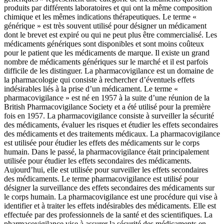
produits par différents laboratoires et qui ont la même composition
chimique et les mêmes indications thérapeutiques. Le terme «
générique » est très souvent utilisé pour désigner un médicament
dont le brevet est expiré ou qui ne peut plus être commercialisé. Les
médicaments génériques sont disponibles et sont moins coûteux
pour le patient que les médicaments de marque. Il existe un grand
nombre de médicaments génériques sur le marché et il est parfois
difficile de les distinguer. La pharmacovigilance est un domaine de
la pharmacologie qui consiste à rechercher d’éventuels effets
indésirables liés à la prise d’un médicament. Le terme «
pharmacovigilance » est né en 1957 à la suite d’une réunion de la
British Pharmacovigilance Society et a été utilisé pour la première
fois en 1957. La pharmacovigilance consiste à surveiller la sécurité
des médicaments, évaluer les risques et étudier les effets secondaires
des médicaments et des traitements médicaux. La pharmacovigilance
est utilisée pour étudier les effets des médicaments sur le corps
humain. Dans le passé, la pharmacovigilance était principalement
utilisée pour étudier les effets secondaires des médicaments.
Aujourd’hui, elle est utilisée pour surveiller les effets secondaires
des médicaments. Le terme pharmacovigilance est utilisé pour
désigner la surveillance des effets secondaires des médicaments sur
le corps humain. La pharmacovigilance est une procédure qui vise à
identifier et à traiter les effets indésirables des médicaments. Elle est
effectuée par des professionnels de la santé et des scientifiques. La
pharmacovigilance vise à assurer la sécurité des médicaments en